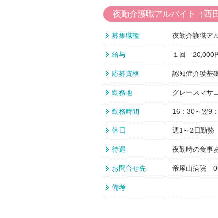
夜勤介護職アルバイト（西
募集職種
夜勤介護職ア
給与
１回 20,000
応募資格
認知症介護基
勤務地
グレースマサコ
勤務時間
16：30～翌9：
休日
週1～2日勤務
待遇
夜勤時の食事
お問合せ先
帝塚山病院 06
備考