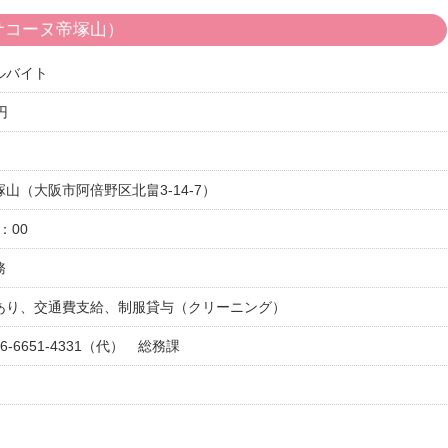
サコーヌ帝塚山）
ルバイト
円
山（大阪市阿倍野区北畠3-14-7）
：00
務
あり、交通費支給、制服貸与（クリーニング）
-6651-4331（代） 総務課