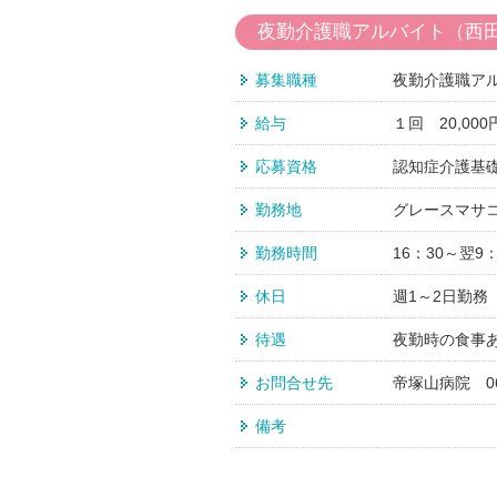
夜勤介護職アルバイト（西
募集職種
夜勤介護職ア
給与
１回 20,000
応募資格
認知症介護基
勤務地
グレースマサコ
勤務時間
16：30～翌9：
休日
週1～2日勤務
待遇
夜勤時の食事
お問合せ先
帝塚山病院 06
備考