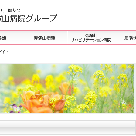
帝塚山
施設
帝塚山病院
居宅
リハビリテーション病院
バイト