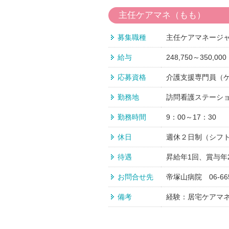
主任ケアマネ（もも）
募集職種
主任ケアマネージ
給与
248,750～350,000
応募資格
介護支援専門員（
勤務地
訪問看護ステーショ
勤務時間
9：00～17：30
休日
週休２日制（シフ
待遇
昇給年1回、賞与
お問合せ先
帝塚山病院 06-66
備考
経験：居宅ケアマ