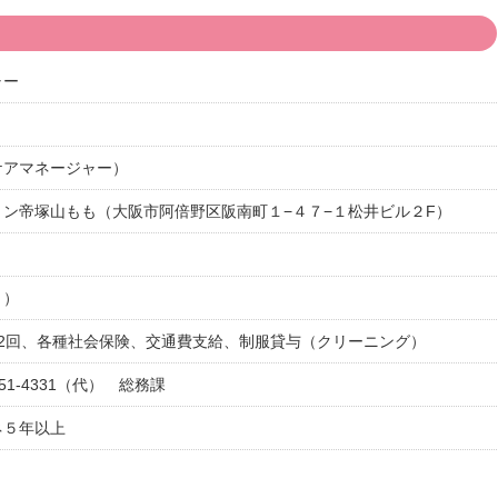
ャー
ケアマネージャー）
ン帝塚山もも（大阪市阿倍野区阪南町１−４７−１松井ビル２F）
ト）
年2回、各種社会保険、交通費支給、制服貸与（クリーニング）
51-4331（代） 総務課
ネ５年以上