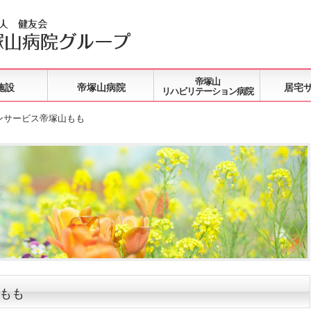
帝塚山
施設
帝塚山病院
居宅
リハビリテーション病院
ンサービス帝塚山もも
もも