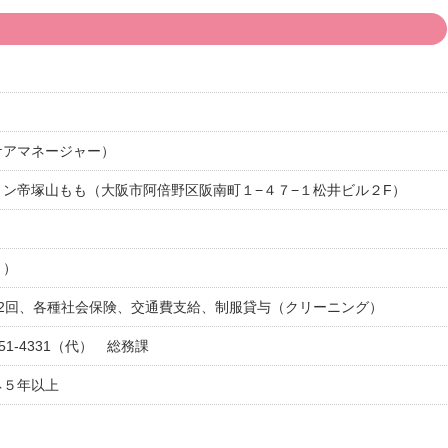
ケアマネージャー）
ン帝塚山もも（大阪市阿倍野区阪南町１−４７−１松井ビル２F）
ト）
年2回、各種社会保険、交通費支給、制服貸与（クリーニング）
51-4331（代） 総務課
ネ５年以上