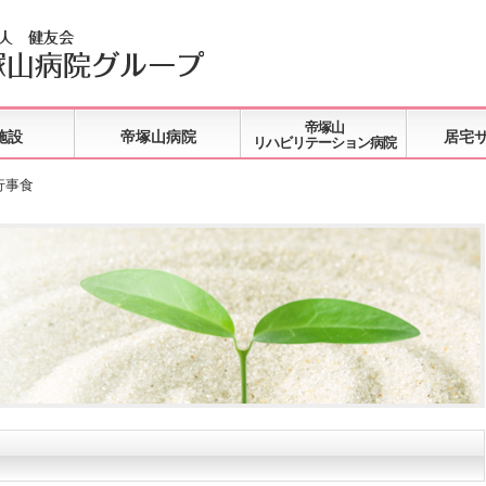
帝塚山
施設
帝塚山病院
居宅
リハビリテーション病院
行事食