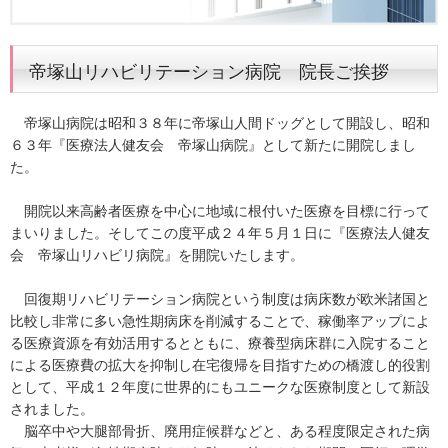
帝塚山リハビリテーション病院 院長ご挨拶
帝塚山病院は昭和３８年に帝塚山人間ドッグとして開設し、昭和
６３年『医療法人健友会 帝塚山病院』として新たに開院しまし
た。
開院以来高齢者医療を中心に地域に根付いた医療を目標に行って
まいりました。そしてこの度平成２４年５月１日に『医療法人健友
会 帝塚山リハビリ病院』を開院いたします。
回復期リハビリテーション病院という制度は病床数が欧米諸国と
比較し非常に多い急性期病床を削減することで、稼働率アップによ
る医療資源を有効活用するとともに、療養型病床群に入院すること
による医療費の拡大を抑制し在宅復帰を目指すための橋渡し的役割
として、平成１２年度に世界的にもユニークな医療制度として新設
されました。
脳卒中や大腿部骨折、廃用症候群などと、ある程度限定された病