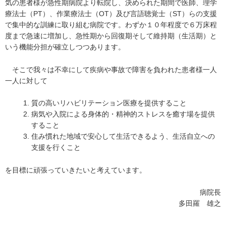
気の患者様が急性期病院より転院し、決められた期間で医師、理学
療法士（PT）、作業療法士（OT）及び言語聴覚士（ST）らの支援
で集中的な訓練に取り組む病院です。わずか１０年程度で６万床程
度まで急速に増加し、急性期から回復期そして維持期（生活期）と
いう機能分担が確立しつつあります。
そこで我々は不幸にして疾病や事故で障害を負われた患者様一人
一人に対して
質の高いリハビリテーション医療を提供すること
病気や入院による身体的・精神的ストレスを癒す場を提供
すること
住み慣れた地域で安心して生活できるよう、生活自立への
支援を行くこと
を目標に頑張っていきたいと考えています。
病院長
多田羅 雄之