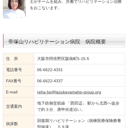
士がチームを組み、共働でリハビリテーション治療
をおこないます。
帝塚山リハビリテーション病院 病院概要
住 所
大阪市阿倍野区阪南町5-15-5
電話番号
06-6622-4331
FAX番号
06-6622-4337
E-mail
reha-hp@tezukayamahp-group.org
地下鉄御堂筋線 「西田辺」 駅から北西へ徒歩
交通案内
で約３分、庚申街道沿い。
回復期リハビリテーション（病棟医療保険療養
病床数
型病床） ５９床