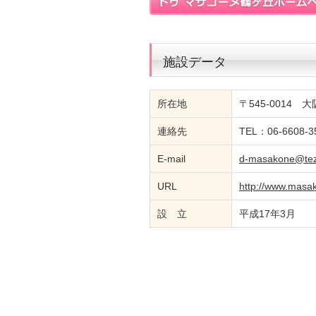
施設データ
所在地
〒545-0014 
連絡先
TEL：06-6608-3
E-mail
d-masakone@tez
URL
http://www.masak
設 立
平成17年3月