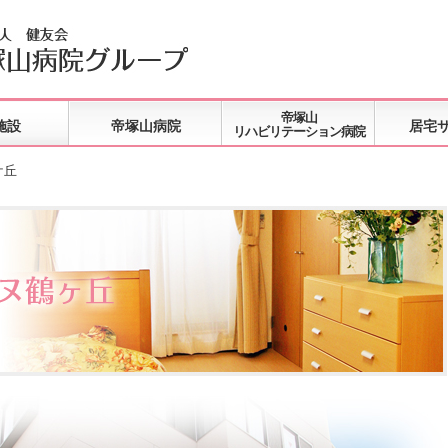
帝塚山
施設
帝塚山病院
居宅
リハビリテーション病院
ケ丘